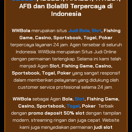
AFB dan Bola88 Terpercaya di
Indonesia
WWBola
merupakan situs
Judi Bola
,
Slot
, Fishing
Game, Casino, Sportsbook, Togel, Poker
terpercaya layanan 24 jam. Agen tersebar di seluruh
Indonesia. WWBola merupakan Situs Judi Online
dengan permainan terlengkap. Selama ini kami telah
menjadi Agen
Slot, Fishing Game, Casino,
Sportsbook, Togel, Poker
yang sangat responsif
dalam memberikan pelayanan yang didukung oleh
customer service profesional selama 24 jam.
WWBola
sebagai Agen
Bola,
Slot
, Fishing Game,
Casino, Sportsbook,
Togel
, Poker
Terbaik
dengan
promo deposit 50% slot
dengan tampilan
modern, streaming ringan dan juga cepat. Website
kami juga menyediakan permainan
judi slot