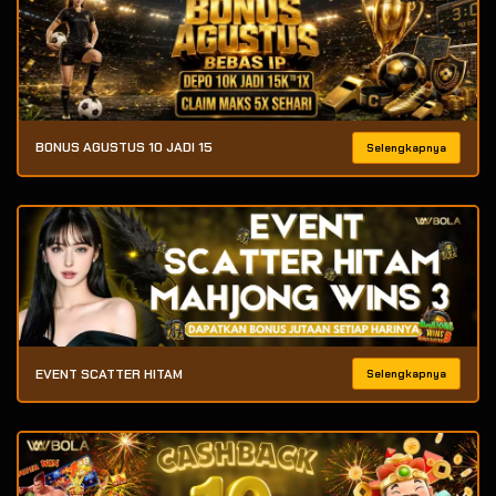
BONUS AGUSTUS 10 JADI 15
Selengkapnya
EVENT SCATTER HITAM
Selengkapnya