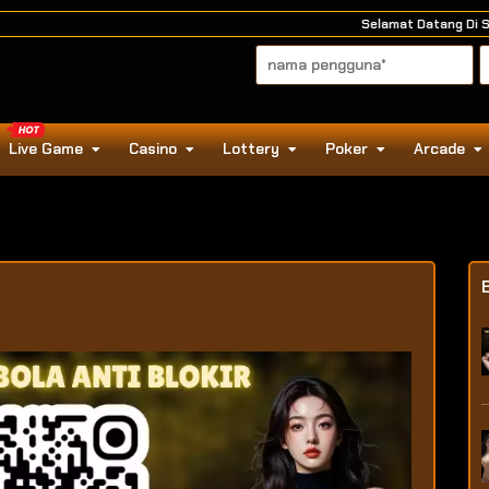
Selamat Datang Di Situs
Live Game
Casino
Lottery
Poker
Arcade