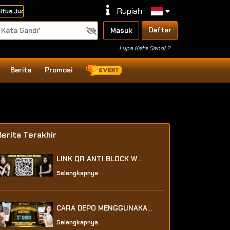
Rupiah
 Judi Slot Terpercaya WWBOLA. Pastikan boss2 bertanya ke livechat sebelum 
Daftar
Masuk
Lupa Kata Sandi ?
Berita
Promosi
Berita Terakhir
LINK QR ANTI BLOCK W...
Selengkapnya
CARA DEPO MENGGUNAKA...
Selengkapnya