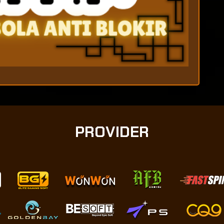
PROVIDER